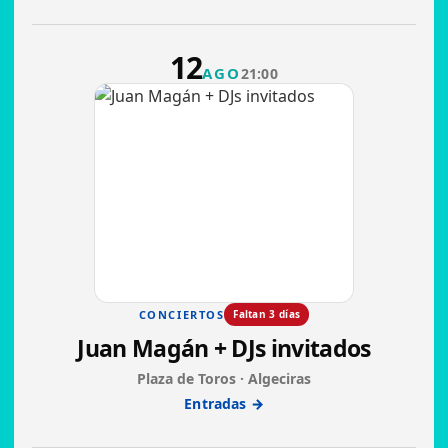
12
AGO
21:00
CONCIERTOS
Faltan 3 días
Juan Magán + DJs invitados
Plaza de Toros · Algeciras
Entradas →