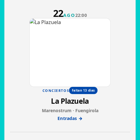
22
AGO
22:00
CONCIERTOS
Faltan 13 días
La Plazuela
Marenostrum · Fuengirola
Entradas →