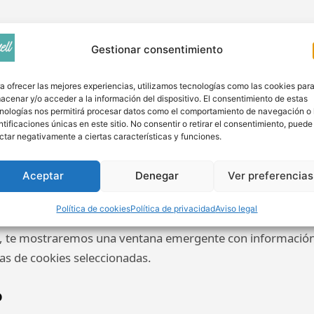
iguientes cookies y servicios de terceros:
Gestionar consentimiento
nto
uimiento
a ofrecer las mejores experiencias, utilizamos tecnologías como las cookies par
acenar y/o acceder a la información del dispositivo. El consentimiento de estas
nto
nologías nos permitirá procesar datos como el comportamiento de navegación o 
ísticas
ntificaciones únicas en este sitio. No consentir o retirar el consentimiento, puede
ctar negativamente a ciertas características y funciones.
tigación
ás consultar en cada momento el detalle actualizado de las 
Aceptar
Denegar
Ver preferencias
Política de cookies
Política de privacidad
Aviso legal
, te mostraremos una ventana emergente con información s
ías de cookies seleccionadas.
o